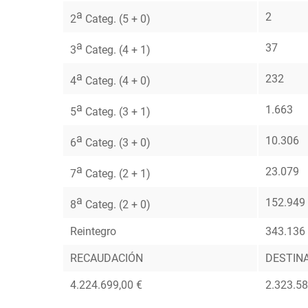
a
2
2
Categ. (5 + 0)
a
37
3
Categ. (4 + 1)
a
232
4
Categ. (4 + 0)
a
1.663
5
Categ. (3 + 1)
a
10.306
6
Categ. (3 + 0)
a
23.079
7
Categ. (2 + 1)
a
152.949
8
Categ. (2 + 0)
Reintegro
343.136
RECAUDACIÓN
DESTIN
4.224.699,00 €
2.323.58