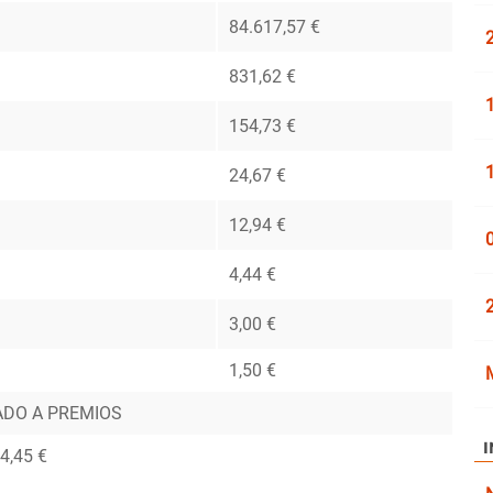
84.617,57 €
2
831,62 €
1
154,73 €
1
24,67 €
12,94 €
0
4,44 €
3,00 €
1,50 €
ADO A PREMIOS
4,45 €