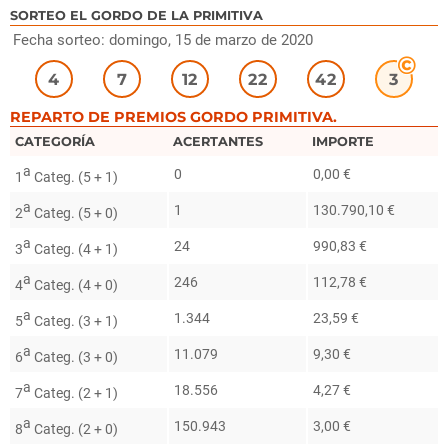
SORTEO EL GORDO DE LA PRIMITIVA
Fecha sorteo: domingo, 15 de marzo de 2020
4
7
12
22
42
3
REPARTO DE PREMIOS GORDO PRIMITIVA.
CATEGORÍA
ACERTANTES
IMPORTE
a
0
0,00 €
1
Categ. (5 + 1)
a
1
130.790,10 €
2
Categ. (5 + 0)
a
24
990,83 €
3
Categ. (4 + 1)
a
246
112,78 €
4
Categ. (4 + 0)
a
1.344
23,59 €
5
Categ. (3 + 1)
a
11.079
9,30 €
6
Categ. (3 + 0)
a
18.556
4,27 €
7
Categ. (2 + 1)
a
150.943
3,00 €
8
Categ. (2 + 0)