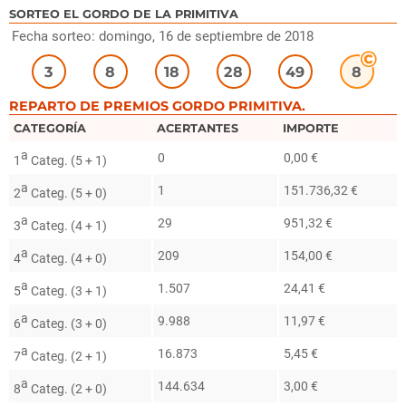
SORTEO EL GORDO DE LA PRIMITIVA
Fecha sorteo: domingo, 16 de septiembre de 2018
3
8
18
28
49
8
REPARTO DE PREMIOS GORDO PRIMITIVA.
CATEGORÍA
ACERTANTES
IMPORTE
a
0
0,00 €
1
Categ. (5 + 1)
a
1
151.736,32 €
2
Categ. (5 + 0)
a
29
951,32 €
3
Categ. (4 + 1)
a
209
154,00 €
4
Categ. (4 + 0)
a
1.507
24,41 €
5
Categ. (3 + 1)
a
9.988
11,97 €
6
Categ. (3 + 0)
a
16.873
5,45 €
7
Categ. (2 + 1)
a
144.634
3,00 €
8
Categ. (2 + 0)