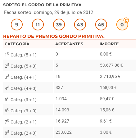
SORTEO EL GORDO DE LA PRIMITIVA
Fecha sorteo: domingo, 29 de julio de 2012
9
11
39
43
45
0
REPARTO DE PREMIOS GORDO PRIMITIVA.
CATEGORÍA
ACERTANTES
IMPORTE
a
0
0,00 €
1
Categ. (5 + 1)
a
5
53.677,06 €
2
Categ. (5 + 0)
a
18
2.710,96 €
3
Categ. (4 + 1)
a
337
168,93 €
4
Categ. (4 + 0)
a
1.094
59,47 €
5
Categ. (3 + 1)
a
14.093
15,06 €
6
Categ. (3 + 0)
a
16.927
9,61 €
7
Categ. (2 + 1)
a
233.022
3,00 €
8
Categ. (2 + 0)