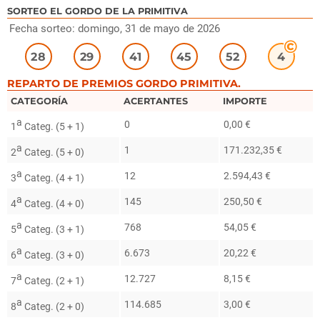
SORTEO EL GORDO DE LA PRIMITIVA
Fecha sorteo: domingo, 31 de mayo de 2026
28
29
41
45
52
4
REPARTO DE PREMIOS GORDO PRIMITIVA.
CATEGORÍA
ACERTANTES
IMPORTE
a
0
0,00 €
1
Categ. (5 + 1)
a
1
171.232,35 €
2
Categ. (5 + 0)
a
12
2.594,43 €
3
Categ. (4 + 1)
a
145
250,50 €
4
Categ. (4 + 0)
a
768
54,05 €
5
Categ. (3 + 1)
a
6.673
20,22 €
6
Categ. (3 + 0)
a
12.727
8,15 €
7
Categ. (2 + 1)
a
114.685
3,00 €
8
Categ. (2 + 0)